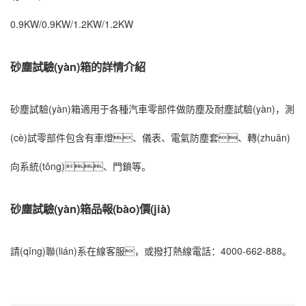
0.9KW/0.9KW/1.2KW/1.2KW
砂塵試驗(yàn)箱的詳情介紹
砂塵試驗(yàn)箱適用于各種汽車零部件做防塵及耐塵試驗(yàn)，測
(cè)試零部件包含有車燈、儀表、電氣防塵套、轉(zhuǎn)
向系統(tǒng)、門鎖等。
砂塵試驗(yàn)箱品報(bào)價(jià)
請(qǐng)聯(lián)系在線客服，或撥打熱線電話：4000-662-888。