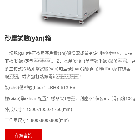
砂塵試驗(yàn)箱
一切規(guī)格可按照客戶實(shí)際情況或量身定制，支持
非標(biāo)定制。 2：本產(chǎn)品型號(hào)眾多，更
多三箱式冷熱沖擊試驗(yàn)箱型號(hào)請(qǐng)聯(lián)系在線客
服，或者撥打熱線電話！
設(shè)備型號(hào)：LRHS-512-PS
標(biāo)準(zhǔn)配置：樣品架1層、刮塵器1個(gè)、滑石粉100g
外形尺寸：1300×1050×1750(mm)
工作室尺寸：800×800×800(mm)
在線咨詢