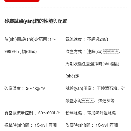
砂塵試驗(yàn)箱的性能與配置
時(shí)間設(shè)定范圍 :
1～
氣流速度 ：
不超過2m/s
9999H 可調(diào)
吹塵方式 ：
連續(xù)、
周期吹塵任意選擇時(shí)間設
(shè)定
砂塵濃度 ：
2～4kg/m³
試驗(yàn)用塵 ：
干燥滑石粉、硅
酸鹽水泥、煙通灰等
真空泵流量控制 ：
60～600L/H
粉塵除濕 ：
電加熱升溫除濕
振擊時(shí)間 ：
1S-99H可調
吹塵時(shí)間 ：
1S-99H可調