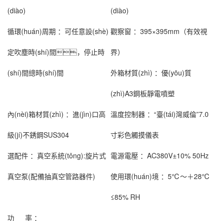
(diào)
(diào)
循環(huán)周期 ：
可任意設(shè)
觀察窗 ：
395×395mm（有效視
定吹塵時(shí)間，停止時
界）
(shí)間總時(shí)間
外箱材質(zhì) ：
優(yōu)質
(zhì)A3鋼板靜電噴塑
內(nèi)箱材質(zhì) ：
進(jìn)口高
溫度控制器 ：
“臺(tái)灣威倫”7.0
級(jí)不銹鋼SUS304
寸彩色觸摸儀表
選配件 ：
真空系統(tǒng):旋片式
電源電壓 ：
AC380V±10% 50Hz
真空泵(配備抽真空管路器件)
使用環(huán)境 ：
5℃～＋28℃
≤85% RH
功 率 ：