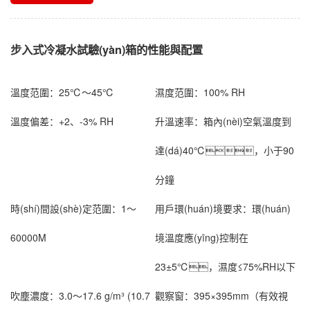
步入式冷凝水試驗(yàn)箱的性能與配置
溫度范圍：
25℃～45℃
濕度范圍：
100% RH
溫度偏差：
+2、-3% RH
升溫速率：
箱內(nèi)空氣溫度到
達(dá)40℃，小于90
分鐘
時(shí)間設(shè)定范圍：
1～
用戶環(huán)境要求：
環(huán)
60000M
境溫度應(yīng)控制在
23±5℃，濕度≤75%RH以下
吹塵濃度：
3.0～17.6 g/m³ (10.7
觀察窗：
395×395mm（有效視